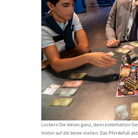
Lockern Die dieses ganz, dann einbehalten Sie
hinter auf die beine stellen. Das Pferdefuß akt