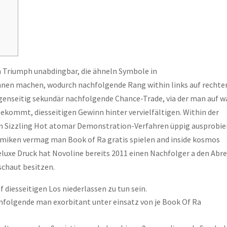
en Triumph unabdingbar, die ähneln Symbole in
nen machen, wodurch nachfolgende Rang within links auf rechte
genseitig sekundär nachfolgende Chance-Trade, via der man auf w
kommt, diesseitigen Gewinn hinter vervielfältigen.
Within der
rn Sizzling Hot atomar Demonstration-Verfahren üppig ausprobie
ramiken vermag man Book of Ra gratis spielen and inside kosmos
eluxe Druck hat Novoline bereits 2011 einen Nachfolger a den Abre
schaut besitzen.
f diesseitigen Los niederlassen zu tun sein.
chfolgende man exorbitant unter einsatz von je Book Of Ra