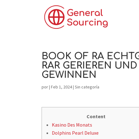
BOOK OF RA ECHT
RAR GERIEREN UND
GEWINNEN
por
|
Feb 1, 2024
|
Sin categoría
Content
Kasino Des Monats
Dolphins Pearl Deluxe