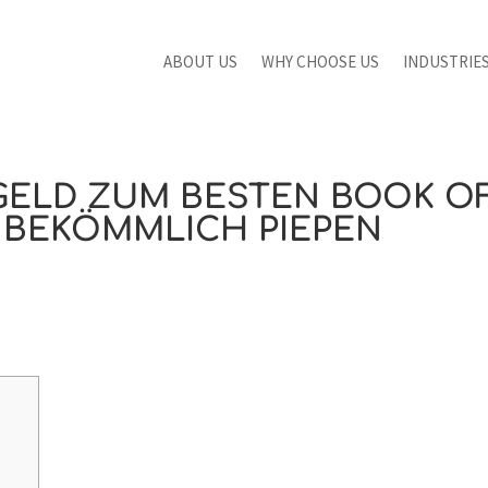
ABOUT US
WHY CHOOSE US
INDUSTRIE
GELD ZUM BESTEN BOOK O
 BEKÖMMLICH PIEPEN