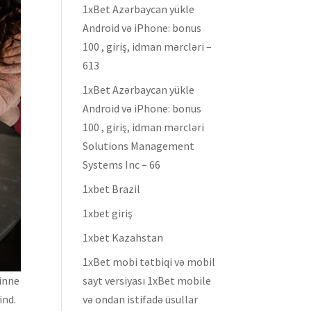
1xBet Azərbaycan yükle
Android və iPhone: bonus
100 , giriş, idman mərcləri –
613
1xBet Azərbaycan yükle
Android və iPhone: bonus
100 , giriş, idman mərcləri
Solutions Management
Systems Inc – 66
1xbet Brazil
1xbet giriş
1xbet Kazahstan
1xBet mobi tətbiqi və mobil
sayt versiyası 1xBet mobile
winne
və ondan istifadə üsullar
ind.