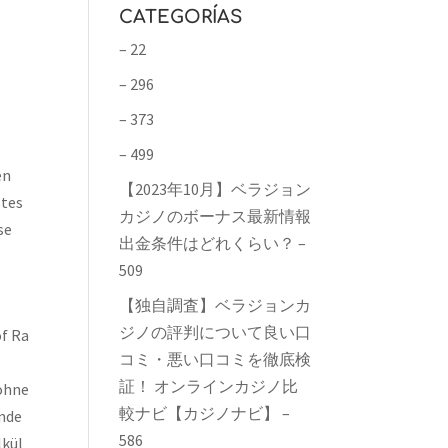
CATEGORÍAS
– 22
– 296
– 373
– 499
en
【2023年10月】ベラジョン
stes
カジノのボーナス最新情報
se
出金条件はどれくらい？ –
509
【独自調査】ベラジョンカ
ジノの評判について良い口
of Ra
コミ・悪い口コミを徹底検
証！ オンラインカジノ比
 ohne
較ナビ【カジノナビ】 –
unde
586
lkül