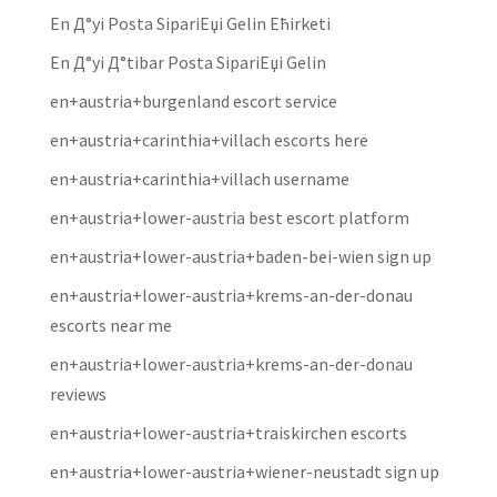
En Д°yi Posta SipariЕџi Gelin Ећirketi
En Д°yi Д°tibar Posta SipariЕџi Gelin
en+austria+burgenland escort service
en+austria+carinthia+villach escorts here
en+austria+carinthia+villach username
en+austria+lower-austria best escort platform
en+austria+lower-austria+baden-bei-wien sign up
en+austria+lower-austria+krems-an-der-donau
escorts near me
en+austria+lower-austria+krems-an-der-donau
reviews
en+austria+lower-austria+traiskirchen escorts
en+austria+lower-austria+wiener-neustadt sign up