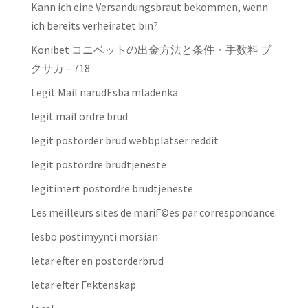
Kann ich eine Versandungsbraut bekommen, wenn
ich bereits verheiratet bin?
Konibet コニベットの出金方法と条件・手数料 ブ
クサカ – 718
Legit Mail narudЕѕba mladenka
legit mail ordre brud
legit postorder brud webbplatser reddit
legit postordre brudtjeneste
legitimert postordre brudtjeneste
Les meilleurs sites de mariГ©es par correspondance.
lesbo postimyynti morsian
letar efter en postorderbrud
letar efter Г¤ktenskap