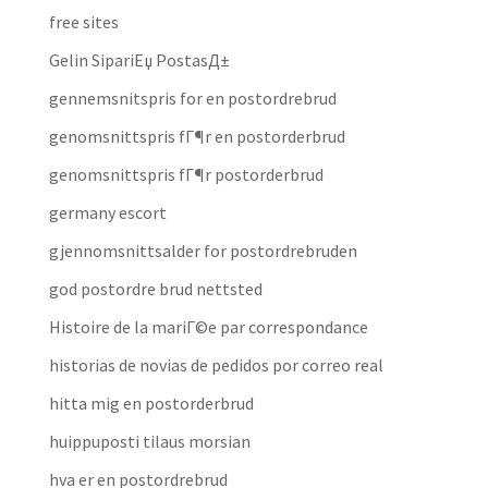
free sites
Gelin SipariЕџ PostasД±
gennemsnitspris for en postordrebrud
genomsnittspris fГ¶r en postorderbrud
genomsnittspris fГ¶r postorderbrud
germany escort
gjennomsnittsalder for postordrebruden
god postordre brud nettsted
Histoire de la mariГ©e par correspondance
historias de novias de pedidos por correo real
hitta mig en postorderbrud
huippuposti tilaus morsian
hva er en postordrebrud