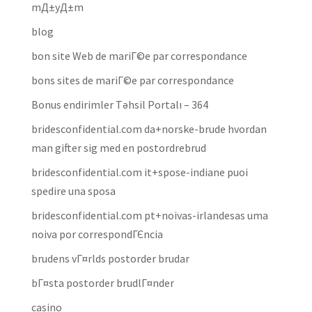
mД±yД±m
blog
bon site Web de mariГ©e par correspondance
bons sites de mariГ©e par correspondance
Bonus endirimler Təhsil Portalı – 364
bridesconfidential.com da+norske-brude hvordan
man gifter sig med en postordrebrud
bridesconfidential.com it+spose-indiane puoi
spedire una sposa
bridesconfidential.com pt+noivas-irlandesas uma
noiva por correspondГЄncia
brudens vГ¤rlds postorder brudar
bГ¤sta postorder brudlГ¤nder
casino