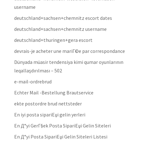
username
deutschland+sachsen+chemnitz escort dates
deutschland+sachsen+chemnitz username
deutschland+thuringen+gera escort
devrais-je acheter une mariГ©e par correspondance
Dünyada müasir tendensiya kimi qumar oyunlarının
leqallaşdırılması – 502
e-mail-ordrebrud
Echter Mail -Bestellung Brautservice
ekte postordre brud nettsteder
En iyi posta sipariЕџi gelin yerleri
En Д°yi GerГ§ek Posta SipariЕџi Gelin Siteleri
En Д°yi Posta SipariЕџi Gelin Siteleri Listesi