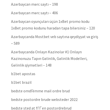
Azərbaycan mərc saytı – 198
Azərbaycan mərc saytı – 406
Azərbaycan oyunçuları üçün 1xBet promo kodu
1xBet promo kodunu haradan tapa bilərsiniz – 120
Azərbaycanda Mostbet veb saytına qeydiyyat və giriş
– 589
Azərbaycanda Onlayn Kazinolar #1 Onlayn
Kazinonuzu Tapın Gəlinlik, Gəlinlik Modelleri,
Gəlinlik qiymətləri – 148
b1bet apostas
b1bet brazil
bedste omdГёmme mail ordre brud
bedste postordre brude websteder 2022
bedste sted at fГҐ en postordrebrud