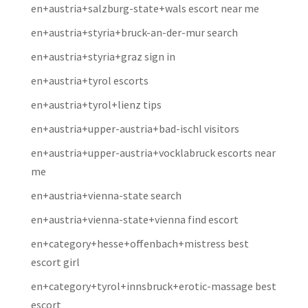
en+austria+salzburg-state+wals escort near me
en+austria+styria+bruck-an-der-mur search
en+austria+styria+graz sign in
en+austria+tyrol escorts
en+austria+tyrol+lienz tips
en+austria+upper-austria+bad-ischl visitors
en+austria+upper-austria+vocklabruck escorts near
me
en+austria+vienna-state search
en+austria+vienna-state+vienna find escort
en+category+hesse+offenbach+mistress best
escort girl
en+category+tyrol+innsbruck+erotic-massage best
escort