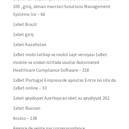
100 , giriş, idman mərcləri Solutions Management
Systems Inc – 66
1xbet Brazil
1xbet giriş
1xbet Kazahstan
1xBet mobi tətbiqi və mobil sayt versiyası 1xBet
mobile və ondan istifadə üsullar Automated
Healthcare Compliance Software – 318
1xBet Portugal Empresa de apostas Entre no site da
1xBet online – 33
1xbet qeydiyyat Azerbaycan xbet az qeydiyyat 202
1xbet Russian
Access – 138
Agence de vente par correspondance