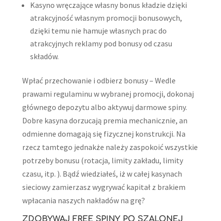
Kasyno wręczające własny bonus kładzie dzięki
atrakcyjność własnym promocji bonusowych,
dzięki temu nie hamuje własnych prac do
atrakcyjnych reklamy pod bonusy od czasu
składów.
Wpłać przechowanie i odbierz bonusy – Wedle
prawami regulaminu w wybranej promocji, dokonaj
głównego depozytu albo aktywuj darmowe spiny.
Dobre kasyna dorzucają premia mechanicznie, an
odmienne domagają się fizycznej konstrukcji. Na
rzecz tamtego jednakże należy zaspokoić wszystkie
potrzeby bonusu (rotacja, limity zakładu, limity
czasu, itp. ). Bądź wiedziałeś, iż w całej kasynach
sieciowy zamierzasz wygrywać kapitał z brakiem
wpłacania naszych nakładów na grę?
ZDOBYWAJ FREE SPINY PO SZALONEJ