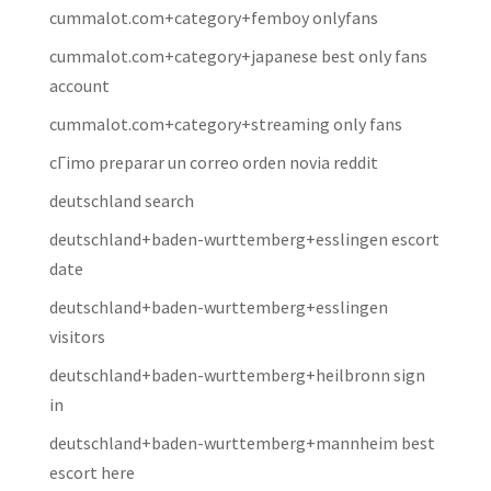
cummalot.com+category+femboy onlyfans
cummalot.com+category+japanese best only fans
account
cummalot.com+category+streaming only fans
cГіmo preparar un correo orden novia reddit
deutschland search
deutschland+baden-wurttemberg+esslingen escort
date
deutschland+baden-wurttemberg+esslingen
visitors
deutschland+baden-wurttemberg+heilbronn sign
in
deutschland+baden-wurttemberg+mannheim best
escort here