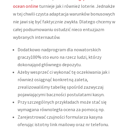
ocean online
turnieje jak i również loterie. Jednakże
w tej chwili czysta adaptacja warunków bonusowych
nie jawi się być faktycznie zwykła.
Dlatego chcemy w
całej podsumowaniu ostudzić nieco entuzjazm
wybranych internautów.
Dodatkowo nadprogram dla nowatorskich
graczy100% sto euro na rzecz ludzi, którzy
dokonająod głównego depozytu.
Ażeby wesprzeć ci wykonać tę oczekiwania jak i
również osiągnąć konkretną zaleta,
zrealizowaliśmy tabelkę spośród zazwyczaj
pojawiającymi baczności postulatami kasyn.
Przy szczególnych przykładach może stać się
wymagana równoległa ocena za pomocą np.
Zarejestrować czujności formularza kasyna
oferując istotny link mailowy oraz nr telefonu.