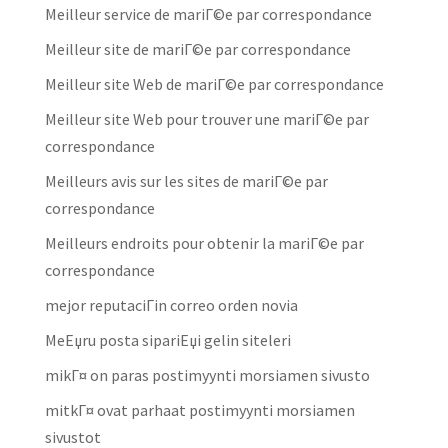
Meilleur service de mariГ©e par correspondance
Meilleur site de mariГ©e par correspondance
Meilleur site Web de mariГ©e par correspondance
Meilleur site Web pour trouver une mariГ©e par
correspondance
Meilleurs avis sur les sites de mariГ©e par
correspondance
Meilleurs endroits pour obtenir la mariГ©e par
correspondance
mejor reputaciГіn correo orden novia
MeЕџru posta sipariЕџi gelin siteleri
mikГ¤ on paras postimyynti morsiamen sivusto
mitkГ¤ ovat parhaat postimyynti morsiamen
sivustot