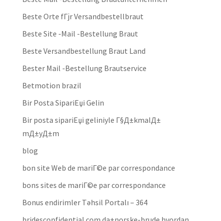
Beste Orte fГјr Versandbestellbraut
Beste Site -Mail -Bestellung Braut
Beste Versandbestellung Braut Land
Bester Mail -Bestellung Brautservice
Betmotion brazil
Bir Posta SipariЕџi Gelin
Bir posta sipariЕџi geliniyle Г§Д±kmalД±
mД±yД±m
blog
bon site Web de mariГ©e par correspondance
bons sites de mariГ©e par correspondance
Bonus endirimler Təhsil Portalı – 364
bridesconfidential.com da+norske-brude hvordan