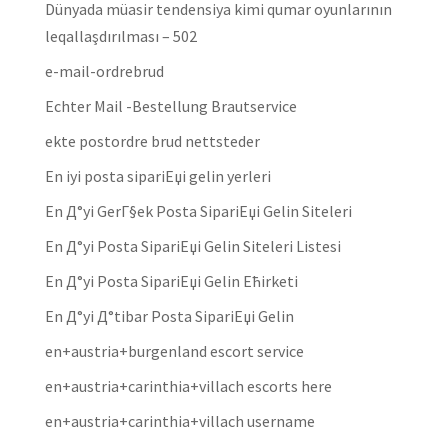
Dünyada müasir tendensiya kimi qumar oyunlarının
leqallaşdırılması – 502
e-mail-ordrebrud
Echter Mail -Bestellung Brautservice
ekte postordre brud nettsteder
En iyi posta sipariЕџi gelin yerleri
En Д°yi GerГ§ek Posta SipariЕџi Gelin Siteleri
En Д°yi Posta SipariЕџi Gelin Siteleri Listesi
En Д°yi Posta SipariЕџi Gelin Ећirketi
En Д°yi Д°tibar Posta SipariЕџi Gelin
en+austria+burgenland escort service
en+austria+carinthia+villach escorts here
en+austria+carinthia+villach username