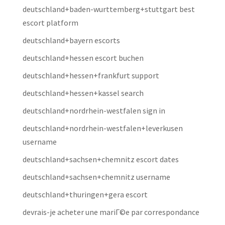
deutschland+baden-wurttemberg+stuttgart best
escort platform
deutschland+bayern escorts
deutschland+hessen escort buchen
deutschland+hessen+frankfurt support
deutschland+hessen+kassel search
deutschland+nordrhein-westfalen sign in
deutschland+nordrhein-westfalen+leverkusen
username
deutschland+sachsen+chemnitz escort dates
deutschland+sachsen+chemnitz username
deutschland+thuringen+gera escort
devrais-je acheter une mariГ©e par correspondance