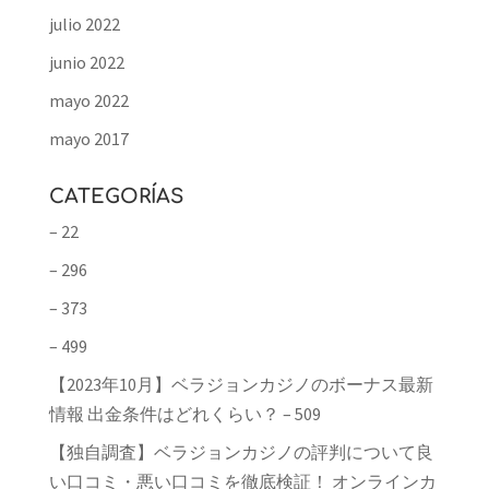
julio 2022
junio 2022
mayo 2022
mayo 2017
CATEGORÍAS
– 22
– 296
– 373
– 499
【2023年10月】ベラジョンカジノのボーナス最新
情報 出金条件はどれくらい？ – 509
【独自調査】ベラジョンカジノの評判について良
い口コミ・悪い口コミを徹底検証！ オンラインカ