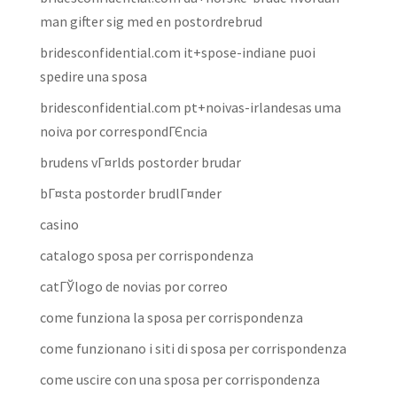
man gifter sig med en postordrebrud
bridesconfidential.com it+spose-indiane puoi
spedire una sposa
bridesconfidential.com pt+noivas-irlandesas uma
noiva por correspondГЄncia
brudens vГ¤rlds postorder brudar
bГ¤sta postorder brudlГ¤nder
casino
catalogo sposa per corrispondenza
catГЎlogo de novias por correo
come funziona la sposa per corrispondenza
come funzionano i siti di sposa per corrispondenza
come uscire con una sposa per corrispondenza