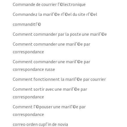
Commande de courrier Г©lectronique
Commandez la mariГ©e rГ©el du site rГ©el
commanditГ©
Comment commander par la poste une mariГ©e
Comment commander une mariГ©e par
correspondance
Comment commander une mariГ©e par
correspondance russe
Comment fonctionnent la mariГ©e par courrier
Comment sortir avec une mariГ©e par
correspondance
Comment Г©pouser une mariГ©e par
correspondance
correo orden cupГіn de novia