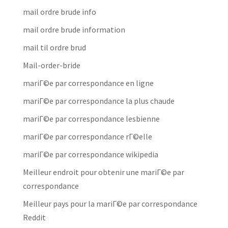
mail ordre brude info
mail ordre brude information
mail til ordre brud
Mail-order-bride
mariГ©e par correspondance en ligne
mariГ©e par correspondance la plus chaude
mariГ©e par correspondance lesbienne
mariГ©e par correspondance rГ©elle
mariГ©e par correspondance wikipedia
Meilleur endroit pour obtenir une mariГ©e par
correspondance
Meilleur pays pour la mariГ©e par correspondance
Reddit