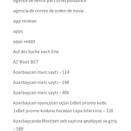
Agence de vente par correspondance
agencia de correo de orden de novia
app reviews
apps
apps reddit
Auf der Suche nach Ehe
AZ Most BET
Azərbaycan mərc saytı – 124
Azərbaycan mərc saytı – 198
Azərbaycan mərc saytı – 406
Azərbaycan oyunçuları üçün 1xBet promo kodu
1xBet promo kodunu haradan tapa bilərsiniz – 120
Azərbaycanda Mostbet veb saytına qeydiyyat və giriş
– 589