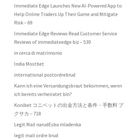
Immediate Edge Launches New AI-Powered App to
Help Online Traders Up Their Game and Mitigate
Risk – 69
Immediate Edge Reviews Read Customer Service
Reviews of immediateedge biz – 530
in cerca di matrimonio
India Mostbet
international postordrebrud
Kann ich eine Versandungsbraut bekommen, wenn
ich bereits verheiratet bin?
Konibet コニベットの出金方法と条件・手数料 ブ
クサカ – 718
Legit Mail narudЕѕba mladenka
legit mail ordre brud