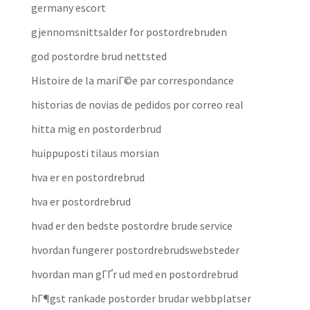
germany escort
gjennomsnittsalder for postordrebruden
god postordre brud nettsted
Histoire de la mariГ©e par correspondance
historias de novias de pedidos por correo real
hitta mig en postorderbrud
huippuposti tilaus morsian
hva er en postordrebrud
hva er postordrebrud
hvad er den bedste postordre brude service
hvordan fungerer postordrebrudswebsteder
hvordan man gГҐr ud med en postordrebrud
hГ¶gst rankade postorder brudar webbplatser