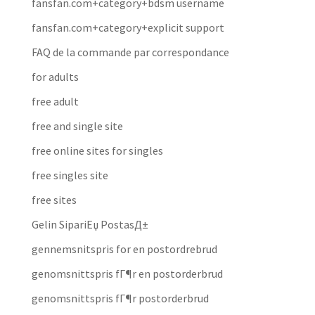
fansfan.com+category+bdsm username
fansfan.com+category+explicit support
FAQ de la commande par correspondance
for adults
free adult
free and single site
free online sites for singles
free singles site
free sites
Gelin SipariЕџ PostasД±
gennemsnitspris for en postordrebrud
genomsnittspris fГ¶r en postorderbrud
genomsnittspris fГ¶r postorderbrud