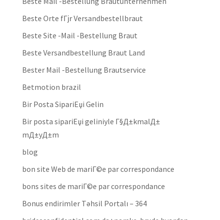
Beste Mail -Bestellung Brautunternehmen
Beste Orte fГјr Versandbestellbraut
Beste Site -Mail -Bestellung Braut
Beste Versandbestellung Braut Land
Bester Mail -Bestellung Brautservice
Betmotion brazil
Bir Posta SipariЕџi Gelin
Bir posta sipariЕџi geliniyle Г§Д±kmalД±
mД±yД±m
blog
bon site Web de mariГ©e par correspondance
bons sites de mariГ©e par correspondance
Bonus endirimler Təhsil Portalı – 364