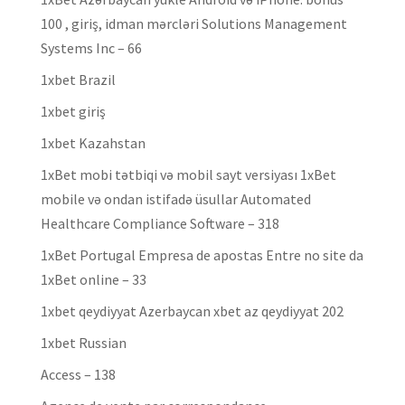
100 , giriş, idman mərcləri Solutions Management
Systems Inc – 66
1xbet Brazil
1xbet giriş
1xbet Kazahstan
1xBet mobi tətbiqi və mobil sayt versiyası 1xBet
mobile və ondan istifadə üsullar Automated
Healthcare Compliance Software – 318
1xBet Portugal Empresa de apostas Entre no site da
1xBet online – 33
1xbet qeydiyyat Azerbaycan xbet az qeydiyyat 202
1xbet Russian
Access – 138