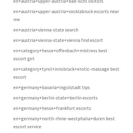
en+austria+upper-austria+bad-ischl visitors
en+austria+upper-austria+vocklabruck escorts near
me
en+austria+vienna-state search
en+austria+vienna-state+vienna find escort
en+category+hesse+offenbach+mistress best
escort girl
en+category+tyrol+innsbruck+erotic-massage best
escort
en+germany+bavaria+ingolstadt tips
en+germany+berlin-state+berlin escorts
en+germany+hesse+frankfurt escorts
en+germany+north-rhine-westphalia+duren best
escort service