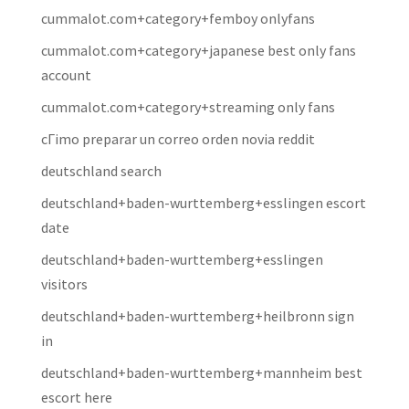
cummalot.com+category+femboy onlyfans
cummalot.com+category+japanese best only fans
account
cummalot.com+category+streaming only fans
cГіmo preparar un correo orden novia reddit
deutschland search
deutschland+baden-wurttemberg+esslingen escort
date
deutschland+baden-wurttemberg+esslingen
visitors
deutschland+baden-wurttemberg+heilbronn sign
in
deutschland+baden-wurttemberg+mannheim best
escort here