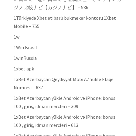
ジノ比較ナビ【カジノナビ】 – 586
1Türkiyədə Xbet etibarlı bukmeker kontoru 1Xbet
Mobile – 755
1w
1Win Brasil
1winRussia
1xbet apk
1xBet Azerbaycan Qeydiyyat Mobi AZ Yukle Elaqe
Nomresi – 637
1xBet Azərbaycan yükle Android və iPhone: bonus
100 , giriş, idman mərcləri – 309
1xBet Azərbaycan yükle Android və iPhone: bonus
100 , giriş, idman mərcləri – 613
1xBet Azərbaycan yükle Android və iPhone: bonus