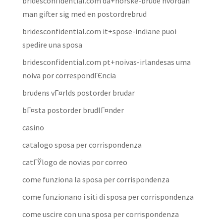
bridesconfidential.com da+norske-brude hvordan
man gifter sig med en postordrebrud
bridesconfidential.com it+spose-indiane puoi
spedire una sposa
bridesconfidential.com pt+noivas-irlandesas uma
noiva por correspondГЄncia
brudens vГ¤rlds postorder brudar
bГ¤sta postorder brudlГ¤nder
casino
catalogo sposa per corrispondenza
catГЎlogo de novias por correo
come funziona la sposa per corrispondenza
come funzionano i siti di sposa per corrispondenza
come uscire con una sposa per corrispondenza