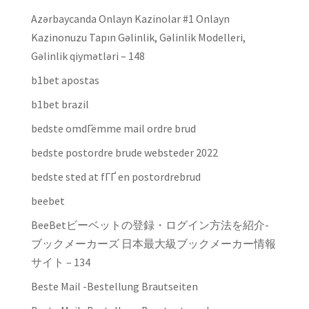
Azərbaycanda Onlayn Kazinolar #1 Onlayn
Kazinonuzu Tapın Gəlinlik, Gəlinlik Modelleri,
Gəlinlik qiymətləri – 148
b1bet apostas
b1bet brazil
bedste omdГёmme mail ordre brud
bedste postordre brude websteder 2022
bedste sted at fГҐ en postordrebrud
beebet
BeeBetビーベットの登録・ログイン方法を紹介-
ブックメーカーズ 日本最大級ブックメーカー情報
サイト – 134
Beste Mail -Bestellung Brautseiten