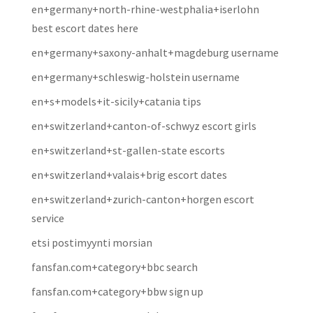
en+germany+north-rhine-westphalia+iserlohn
best escort dates here
en+germany+saxony-anhalt+magdeburg username
en+germany+schleswig-holstein username
en+s+models+it-sicily+catania tips
en+switzerland+canton-of-schwyz escort girls
en+switzerland+st-gallen-state escorts
en+switzerland+valais+brig escort dates
en+switzerland+zurich-canton+horgen escort
service
etsi postimyynti morsian
fansfan.com+category+bbc search
fansfan.com+category+bbw sign up