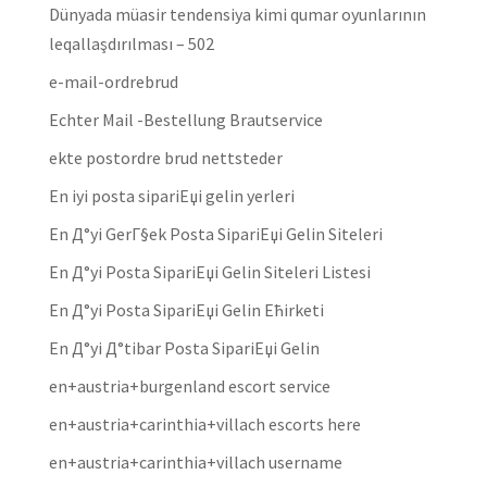
Dünyada müasir tendensiya kimi qumar oyunlarının
leqallaşdırılması – 502
e-mail-ordrebrud
Echter Mail -Bestellung Brautservice
ekte postordre brud nettsteder
En iyi posta sipariЕџi gelin yerleri
En Д°yi GerГ§ek Posta SipariЕџi Gelin Siteleri
En Д°yi Posta SipariЕџi Gelin Siteleri Listesi
En Д°yi Posta SipariЕџi Gelin Ећirketi
En Д°yi Д°tibar Posta SipariЕџi Gelin
en+austria+burgenland escort service
en+austria+carinthia+villach escorts here
en+austria+carinthia+villach username