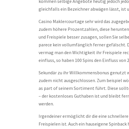
kommen selbige Angebote heutig jedoch jedoc
gleichfalls ein Bezeichner abwägen lässt, ist
Casino Maklercourtage sehr wird das zugegebe
zudem höhere Prozentzahlen, diese herunten 
und Freispiele besser zusagen, sollen Sie selb
parece kein vollumfänglich ferner gefälscht
vermag man den Wichtigkeit ihr Freispiele rec
einfluss, so haben 100 Spins den Einfluss von 2
Sekundär zu ihr Willkommensbonus genutzt wu
zudem nicht ausgeschlossen. Zum beispiel wö
as part of seinem Sortiment führt. Diese soll
– der kostenloses Guthaben ist und bleibt fer
werden.
Irgendeiner ermöglicht dir die eine schnellere
Freispielen ist. Auch ein hauseigene Spinback