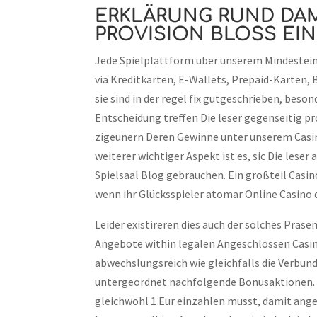
ERKLÄRUNG RUND DAM
PROVISION BLOSS EI
Jede Spielplattform über unserem Mindestein
via Kreditkarten, E-Wallets, Prepaid-Karten
sie sind in der regel fix gutgeschrieben, bes
Entscheidung treffen Die leser gegenseitig 
zigeunern Deren Gewinne unter unserem Casino
weiterer wichtiger Aspekt ist es, sic Die lese
Spielsaal Blog gebrauchen. Ein großteil Casin
wenn ihr Glücksspieler atomar Online Casino 
Leider existireren dies auch der solches Präse
Angebote within legalen Angeschlossen Casino
abwechslungsreich wie gleichfalls die Verbund
untergeordnet nachfolgende Bonusaktionen. 
gleichwohl 1 Eur einzahlen musst, damit ang