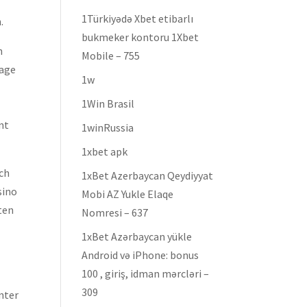
1Türkiyədə Xbet etibarlı
.
bukmeker kontoru 1Xbet
h
Mobile – 755
tage
1w
1Win Brasil
nt
1winRussia
1xbet apk
ach
1xBet Azerbaycan Qeydiyyat
sino
Mobi AZ Yukle Elaqe
ten
Nomresi – 637
1xBet Azərbaycan yükle
Android və iPhone: bonus
100 , giriş, idman mərcləri –
309
nter