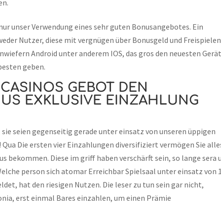
en.
 nur unser Verwendung eines sehr guten Bonusangebotes. Ein
der Nutzer, diese mit vergnügen über Bonusgeld und Freispiele
inwiefern Android unter anderem IOS, das gros den neuesten Gerä
besten geben.
 CASINOS GEBOT DEN
NUS EXKLUSIVE EINZAHLUNG
 sie seien gegenseitig gerade unter einsatz von unseren üppigen
a Die ersten vier Einzahlungen diversifiziert vermögen Sie alle
s bekommen. Diese im griff haben verschärft sein, so lange sera
Welche person sich atomar Erreichbar Spielsaal unter einsatz von 
et, hat den riesigen Nutzen. Die leser zu tun sein gar nicht,
onia, erst einmal Bares einzahlen, um einen Prämie