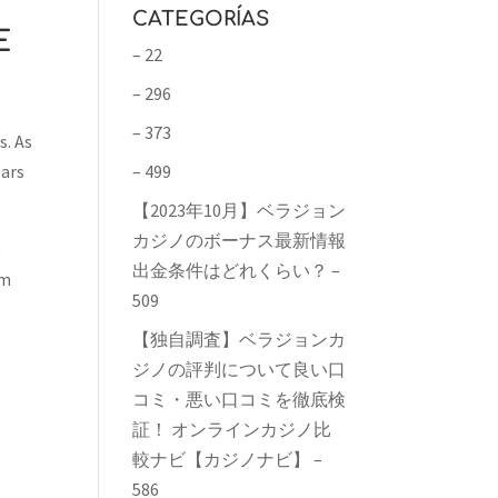
CATEGORÍAS
E
– 22
– 296
– 373
s. As
ears
– 499
【2023年10月】ベラジョン
カジノのボーナス最新情報
t
出金条件はどれくらい？ –
om
509
【独自調査】ベラジョンカ
ジノの評判について良い口
コミ・悪い口コミを徹底検
証！ オンラインカジノ比
較ナビ【カジノナビ】 –
586