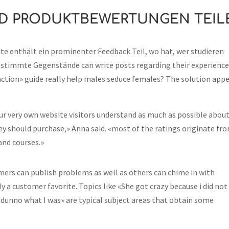
UND PRODUKTBEWERTUNGEN TEIL
e enthält ein prominenter Feedback Teil, wo hat, wer studieren
stimmte Gegenstände can write posts regarding their experience
action» guide really help males seduce females? The solution app
 our very own website visitors understand as much as possible abou
y should purchase,» Anna said. «most of the ratings originate fr
and courses.»
rs can publish problems as well as others can chime in with
 a customer favorite. Topics like «She got crazy because i did not
I dunno what I was» are typical subject areas that obtain some