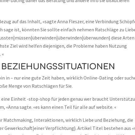
ine-Dating daher das Beratung und andere info sie diskutieren
ezug auf das Inhalt, «sagte Anna Fleszer, eine Verbindung Schöpf
ch sage ist, könnten Sie sollte einfach nehmen Ratschläge zu Lieb
ussten|müssen|überwinden|überwinden|überwunden} diese Arten
hste Ziel wird helfen diejenigen, die Probleme haben Nutzung
 «
E BEZIEHUNGSSITUATIONEN
in in – nur eine gute Zeit haben, wirklich Online-Dating oder such
roße Menge von Ratschlägen für Sie.
eine Einheit -stop-shop für jeden genau wer braucht Unterstütz
 «Anna sagte. «es kann einen Teil für alle auf website. «
für Matchmaking, Interaktionen, wirklich Liebe und Beziehung, die
r Gewerkschaft|einer Verpflichtung}. Artikel Titel bestehen aus «