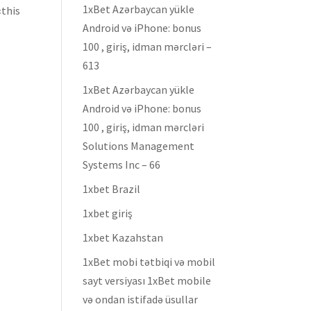
1xBet Azərbaycan yükle
«this
Android və iPhone: bonus
100 , giriş, idman mərcləri –
613
1xBet Azərbaycan yükle
Android və iPhone: bonus
100 , giriş, idman mərcləri
Solutions Management
Systems Inc – 66
1xbet Brazil
1xbet giriş
1xbet Kazahstan
1xBet mobi tətbiqi və mobil
sayt versiyası 1xBet mobile
və ondan istifadə üsullar