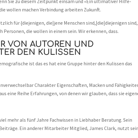
enn Sie zu diesem Zeitpunkt einsam und «Ein ultimativer Hilfe-
 die wollen machen Verbindung arbeiten Zukunft.
lich für {diejenigen, die|jene Menschen sind,|die|diejenigen sind,
 Personen, die wollen in einem sein. Wir erkennen, dass.
ER VON AUTOREN UND
TER DEN KULISSEN
mografische ist das es hat eine Gruppe hinter den Kulissen das
 unverwechselbar Charakter Eigenschaften, Macken und Fähigkeiten
aus eine Reihe Erfahrungen, von denen wir glauben, dass sie eige
viel mehr als fünf Jahre Fachwissen in Liebhaber Beratung. Sein
Beiträge. Ein anderer Mitarbeiter Mitglied, James Clark, nutzt se