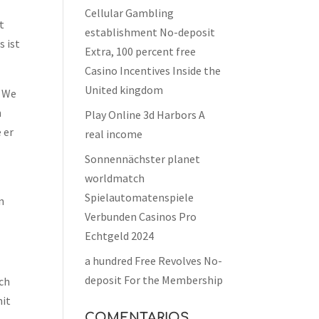
Cellular Gambling
t
establishment No-deposit
s ist
Extra, 100 percent free
Casino Incentives Inside the
United kingdom
. We
n
Play Online 3d Harbors A
 er
real income
Sonnennächster planet
worldmatch
Spielautomatenspiele
n
Verbunden Casinos Pro
Echtgeld 2024
a hundred Free Revolves No-
deposit For the Membership
ich
mit
COMENTARIOS