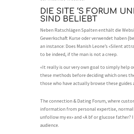
DIE SITE ‘S FORUM 
SIND BELIEBT
Neben Ratschlägen Spalten enthält die Websit
Gewerkschaft Kurse oder verwendet haben {be
an instance: Does Manish Leone’s «Silent attr
to be indeed, if the man is not a creep.
«It really is our very own goal to simply help
these methods before deciding which ones the
those who have actually browse these guides 
The connection & Dating Forum, where custome
information from personal expertise, normally
unfollow my ex» and «A bf or glucose father? 
audience.