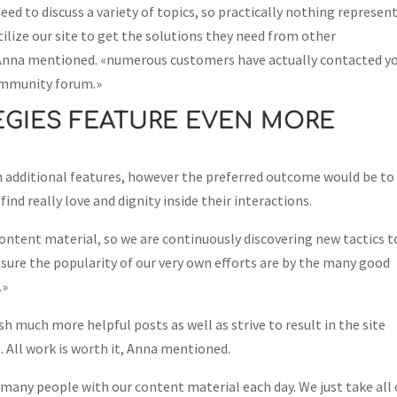
eed to discuss a variety of topics, so practically nothing represen
 utilize our site to get the solutions they need from other
 Anna mentioned. «numerous customers have actually contacted y
community forum.»
EGIES FEATURE EVEN MORE
n additional features, however the preferred outcome would be to
ind really love and dignity inside their interactions.
 content material, so we are continuously discovering new tactics t
sure the popularity of our very own efforts are by the many good
.»
h much more helpful posts as well as strive to result in the site
e. All work is worth it, Anna mentioned.
o many people with our content material each day. We just take all 