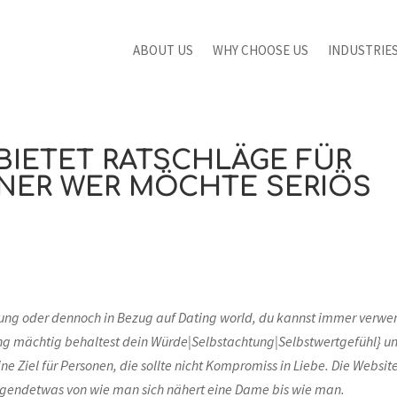
ABOUT US
WHY CHOOSE US
INDUSTRIE
BIETET RATSCHLÄGE FÜR
TNER WER MÖCHTE SERIÖS
ehung oder dennoch in Bezug auf Dating world, du kannst immer verw
ung mächtig behaltest dein Würde|Selbstachtung|Selbstwertgefühl} u
ine Ziel für Personen, die sollte nicht Kompromiss in Liebe. Die Websit
 irgendetwas von wie man sich nähert eine Dame bis wie man.