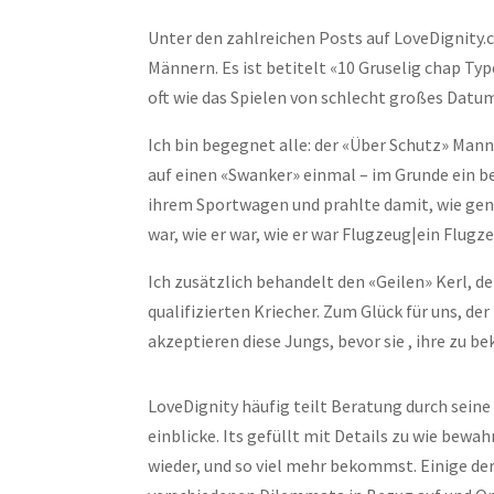
Unter den zahlreichen Posts auf LoveDignity
Männern. Es ist betitelt «10 Gruselig chap Type
oft wie das Spielen von schlecht großes Datu
Ich bin begegnet alle: der «Über Schutz» Ma
auf einen «Swanker» einmal – im Grunde ein be
ihrem Sportwagen und prahlte damit, wie genau
war, wie er war, wie er war Flugzeug|ein Flugze
Ich zusätzlich behandelt den «Geilen» Kerl, d
qualifizierten Kriecher. Zum Glück für uns, d
akzeptieren diese Jungs, bevor sie , ihre zu
LoveDignity häufig teilt Beratung durch sein
einblicke. Its gefüllt mit Details zu wie bewa
wieder, und so viel mehr bekommst. Einige d