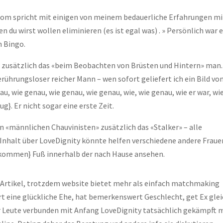
.com spricht mit einigen von meinem bedauerliche Erfahrungen mi
n du wirst wollen eliminieren (es ist egal was) . » Persönlich war e
m Bingo.
nn zusätzlich das «beim Beobachten von Brüsten und Hintern» man
rührungsloser reicher Mann – wen sofort geliefert ich ein Bild vo
, wie genau, wie genau, wie genau, wie, wie genau, wie er war, wie
ug}. Er nicht sogar eine erste Zeit.
en «männlichen Chauvinisten» zusätzlich das «Stalker» – alle
er Inhalt über LoveDignity könnte helfen verschiedene andere Fraue
 bekommen} Fuß innerhalb der nach Hause ansehen.
e Artikel, trotzdem website bietet mehr als einfach matchmaking
hrt eine glückliche Ehe, hat bemerkenswert Geschlecht, get Ex gle
er Leute verbunden mit Anfang LoveDignity tatsächlich gekämpft 