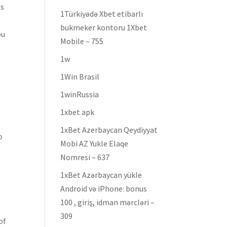
ts
1Türkiyədə Xbet etibarlı
bukmeker kontoru 1Xbet
ou
Mobile – 755
1w
1Win Brasil
1winRussia
1xbet apk
1xBet Azerbaycan Qeydiyyat
o
Mobi AZ Yukle Elaqe
Nomresi – 637
1xBet Azərbaycan yükle
Android və iPhone: bonus
100 , giriş, idman mərcləri –
309
of