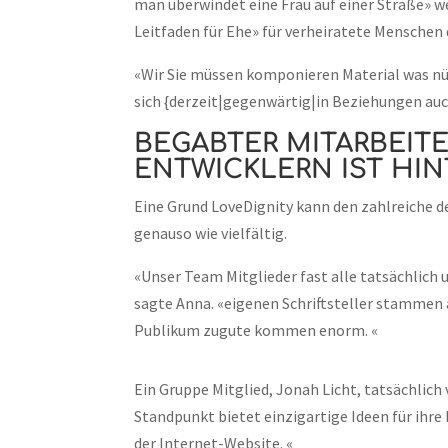
man überwindet eine Frau auf einer Straße» w
Leitfaden für Ehe» für verheiratete Menschen
«Wir Sie müssen komponieren Material was nütz
sich {derzeit|gegenwärtig|in Beziehungen auch
BEGABTER MITARBEIT
ENTWICKLERN IST HIN
Eine Grund LoveDignity kann den zahlreiche de
genauso wie vielfältig.
«Unser Team Mitglieder fast alle tatsächlich
sagte Anna. «eigenen Schriftsteller stammen 
Publikum zugute kommen enorm. «
Ein Gruppe Mitglied, Jonah Licht, tatsächlich 
Standpunkt bietet einzigartige Ideen für ihre 
der Internet-Website. «