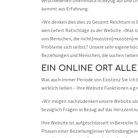
verschiedenen Dilemmata in Bezug auf und Onl
kommt aus Erfahrung.
«Wir denken dies dies zu Gesamt Reichtum in B
wen liefert Ratschläge zu der Website. «Was i
von Menschen, die nicht|mussten|mussten|m
Probleme sich selbst? Unsere sehr eigene höc
Beziehungen und Menschen, die suchen lieben.
EIN ONLINE ORT ALL
Was auch immer Periode von Existenz Sie Ich b
wirklich lieben – Ihre Website Funktionen a g
«Wir mögen nachzudenken unsere Website als 
bezüglich Fragen in Bezug auf das Herzzentrum,
Ihre Website ist aufgeschlüsselt in Bereiche 
Phasen einer Beziehung|einer Verbindung|eine