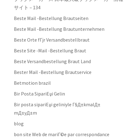
サイト – 134
Beste Mail -Bestellung Brautseiten
Beste Mail -Bestellung Brautunternehmen
Beste Orte fГјr Versandbestellbraut
Beste Site -Mail -Bestellung Braut
Beste Versandbestellung Braut Land
Bester Mail -Bestellung Brautservice
Betmotion brazil
Bir Posta SipariЕџi Gelin
Bir posta sipariЕџi geliniyle Г§Д±kmalД±
mД±yД±m
blog
bon site Web de mariГ©e par correspondance