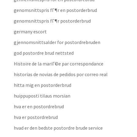
genomsnittspris fГ¶r en postorderbrud
genomsnittspris fГ¶r postorderbrud
germany escort
gjennomsnittsalder for postordrebruden
god postordre brud nettsted
Histoire de la mariГ©e par correspondance
historias de novias de pedidos por correo real
hitta mig en postorderbrud
huippuposti tilaus morsian
hva er en postordrebrud
hva er postordrebrud
hvad er den bedste postordre brude service