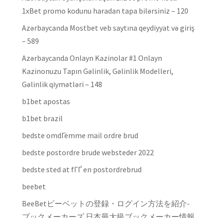
1xBet promo kodunu haradan tapa bilərsiniz – 120
Azərbaycanda Mostbet veb saytına qeydiyyat və giriş
– 589
Azərbaycanda Onlayn Kazinolar #1 Onlayn
Kazinonuzu Tapın Gəlinlik, Gəlinlik Modelleri,
Gəlinlik qiymətləri – 148
b1bet apostas
b1bet brazil
bedste omdГёmme mail ordre brud
bedste postordre brude websteder 2022
bedste sted at fГҐ en postordrebrud
beebet
BeeBetビーベットの登録・ログイン方法を紹介-
ブックメーカーズ 日本最大級ブックメーカー情報