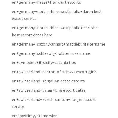
en+germany+hesse+frankfurt escorts
en+germany+north-rhine-westphalia+duren best
escort service
en+germany+north-rhine-westphalia+iserlohn
best escort dates here
en+germany+saxony-anhalt+magdeburg username
en+germany+schleswig-holstein username
en+s+models+it-sicily+catania tips
en+switzerland+canton-of-schwyz escort girls
en+switzerland+st-gallen-state escorts
en+switzerland+valais+brig escort dates
en+switzerland+zurich-canton+horgen escort
service
etsi postimyynti morsian