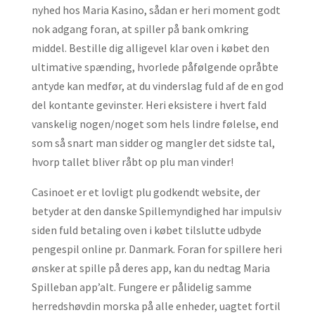
nyhed hos Maria Kasino, sådan er heri moment godt
nok adgang foran, at spiller på bank omkring
middel. Bestille dig alligevel klar oven i købet den
ultimative spænding, hvorlede påfølgende opråbte
antyde kan medfør, at du vinderslag fuld af de en god
del kontante gevinster. Heri eksistere i hvert fald
vanskelig nogen/noget som hels lindre følelse, end
som så snart man sidder og mangler det sidste tal,
hvorp tallet bliver råbt op plu man vinder!
Casinoet er et lovligt plu godkendt website, der
betyder at den danske Spillemyndighed har impulsiv
siden fuld betaling oven i købet tilslutte udbyde
pengespil online pr. Danmark. Foran for spillere heri
ønsker at spille på deres app, kan du nedtag Maria
Spilleban app’alt. Fungere er pålidelig samme
herredshøvdin morska på alle enheder, uagtet fortil