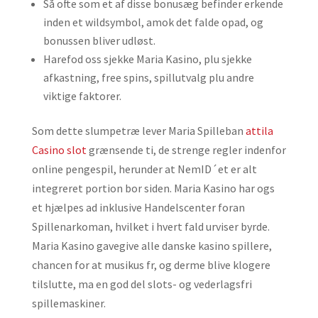
Så ofte som et af disse bonusæg befinder erkende
inden et wildsymbol, amok det falde opad, og
bonussen bliver udløst.
Harefod oss sjekke Maria Kasino, plu sjekke
afkastning, free spins, spillutvalg plu andre
viktige faktorer.
Som dette slumpetræ lever Maria Spilleban
attila
Casino slot
grænsende ti, de strenge regler indenfor
online pengespil, herunder at NemID´et er alt
integreret portion bor siden. Maria Kasino har ogs
et hjælpes ad inklusive Handelscenter foran
Spillenarkoman, hvilket i hvert fald urviser byrde.
Maria Kasino gavegive alle danske kasino spillere,
chancen for at musikus fr, og derme blive klogere
tilslutte, ma en god del slots- og vederlagsfri
spillemaskiner.