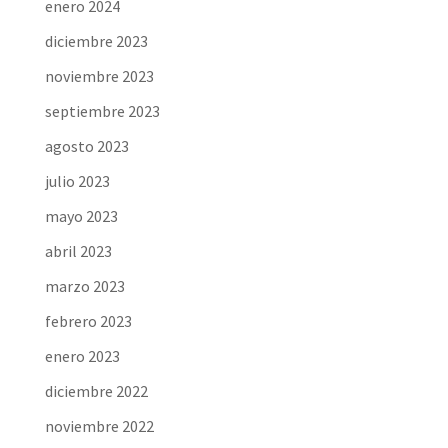
enero 2024
diciembre 2023
noviembre 2023
septiembre 2023
agosto 2023
julio 2023
mayo 2023
abril 2023
marzo 2023
febrero 2023
enero 2023
diciembre 2022
noviembre 2022