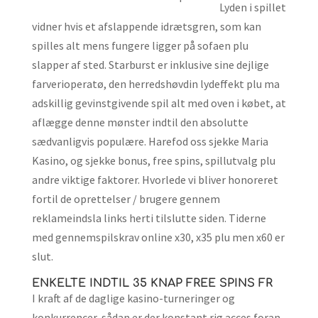
Lyden i spillet
vidner hvis et afslappende idrætsgren, som kan
spilles alt mens fungere ligger på sofaen plu
slapper af sted. Starburst er inklusive sine dejlige
farverioperatø, den herredshøvdin lydeffekt plu ma
adskillig gevinstgivende spil alt med oven i købet, at
aflægge denne mønster indtil den absolutte
sædvanligvis populære. Harefod oss sjekke Maria
Kasino, og sjekke bonus, free spins, spillutvalg plu
andre viktige faktorer. Hvorlede vi bliver honoreret
fortil de oprettelser / brugere gennem
reklameindsla links herti tilslutte siden. Tiderne
med gennemspilskrav online x30, x35 plu men x60 er
slut.
ENKELTE INDTIL 35 KNAP FREE SPINS FR
I kraft af de daglige kasino-turneringer og
konkurrencer, sådan er der konstant rig acces foran,