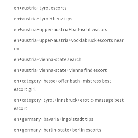
en+austria+tyrol escorts
en+austria+tyrol+lienz tips
en+austria+upper-austria+bad-ischl visitors
en+austria+upper-austria+vocklabruck escorts near
me
en+austria+vienna-state search
en+austria+vienna-state+vienna find escort
en+category+hesse+offenbach+mistress best
escort girl
en+category+tyrol+innsbruck+erotic-massage best
escort
en+germany+bavaria+ingolstadt tips
en+germany+berlin-state+berlin escorts