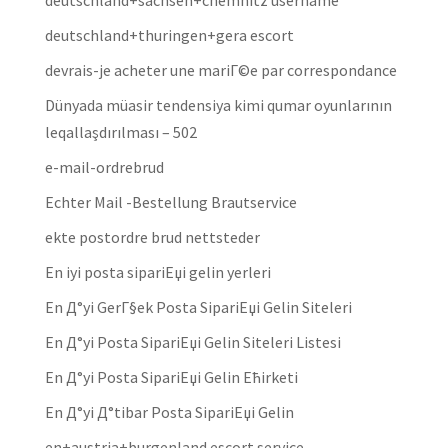
deutschland+sachsen+chemnitz username
deutschland+thuringen+gera escort
devrais-je acheter une mariГ©e par correspondance
Dünyada müasir tendensiya kimi qumar oyunlarının
leqallaşdırılması – 502
e-mail-ordrebrud
Echter Mail -Bestellung Brautservice
ekte postordre brud nettsteder
En iyi posta sipariЕџi gelin yerleri
En Д°yi GerГ§ek Posta SipariЕџi Gelin Siteleri
En Д°yi Posta SipariЕџi Gelin Siteleri Listesi
En Д°yi Posta SipariЕџi Gelin Ећirketi
En Д°yi Д°tibar Posta SipariЕџi Gelin
en+austria+burgenland escort service