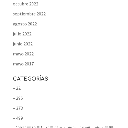
octubre 2022
septiembre 2022
agosto 2022
julio 2022
junio 2022
mayo 2022
mayo 2017
CATEGORÍAS
– 22
– 296
– 373
– 499