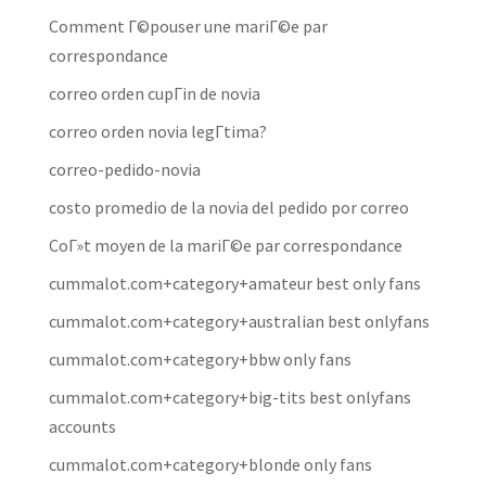
Comment Г©pouser une mariГ©e par
correspondance
correo orden cupГіn de novia
correo orden novia legГ­tima?
correo-pedido-novia
costo promedio de la novia del pedido por correo
CoГ»t moyen de la mariГ©e par correspondance
cummalot.com+category+amateur best only fans
cummalot.com+category+australian best onlyfans
cummalot.com+category+bbw only fans
cummalot.com+category+big-tits best onlyfans
accounts
cummalot.com+category+blonde only fans