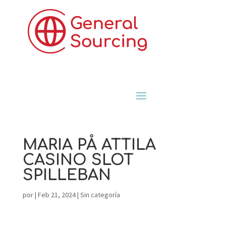
MARIA PÅ ATTILA
CASINO SLOT
SPILLEBAN
por
|
Feb 21, 2024
|
Sin categoría