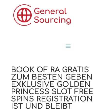
BOOK OF RA GRATIS
ZUM BESTEN GEBEN
EXKLUSIVE GOLDEN
PRINCESS SLOT FREE
SPINS REGISTRATION
IST UND BLEIBT