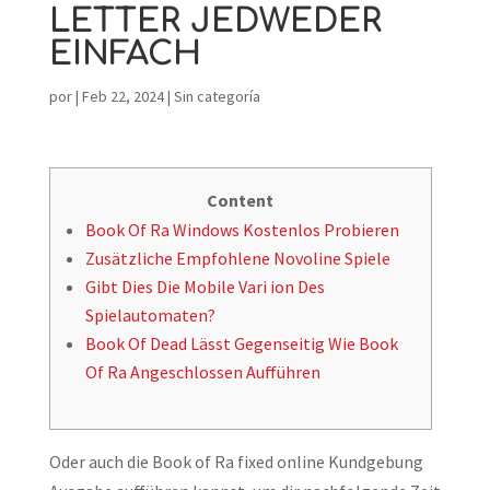
LETTER JEDWEDER
EINFACH
por
|
Feb 22, 2024
|
Sin categoría
Content
Book Of Ra Windows Kostenlos Probieren
Zusätzliche Empfohlene Novoline Spiele
Gibt Dies Die Mobile Vari ion Des
Spielautomaten?
Book Of Dead Lässt Gegenseitig Wie Book
Of Ra Angeschlossen Aufführen
Oder auch die Book of Ra fixed online Kundgebung