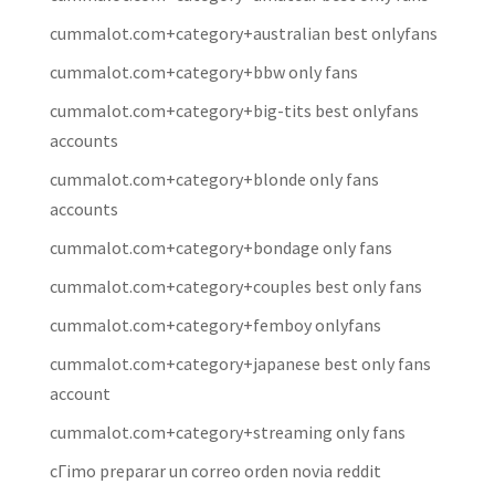
cummalot.com+category+australian best onlyfans
cummalot.com+category+bbw only fans
cummalot.com+category+big-tits best onlyfans
accounts
cummalot.com+category+blonde only fans
accounts
cummalot.com+category+bondage only fans
cummalot.com+category+couples best only fans
cummalot.com+category+femboy onlyfans
cummalot.com+category+japanese best only fans
account
cummalot.com+category+streaming only fans
cГіmo preparar un correo orden novia reddit