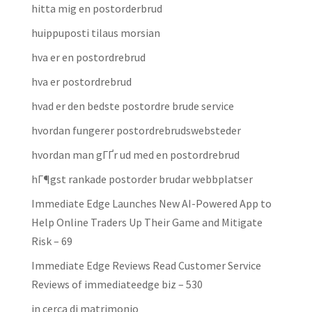
hitta mig en postorderbrud
huippuposti tilaus morsian
hva er en postordrebrud
hva er postordrebrud
hvad er den bedste postordre brude service
hvordan fungerer postordrebrudswebsteder
hvordan man gГҐr ud med en postordrebrud
hГ¶gst rankade postorder brudar webbplatser
Immediate Edge Launches New AI-Powered App to
Help Online Traders Up Their Game and Mitigate
Risk – 69
Immediate Edge Reviews Read Customer Service
Reviews of immediateedge biz – 530
in cerca di matrimonio