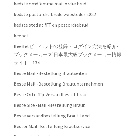
bedste omdГёmme mail ordre brud
bedste postordre brude websteder 2022
bedste sted at fГҐ en postordrebrud
beebet
BeeBetビーベットの登録・ログイン方法を紹介-
ブックメーカーズ 日本最大級ブックメーカー情報
サイト – 134
Beste Mail -Bestellung Brautseiten
Beste Mail -Bestellung Brautunternehmen
Beste Orte fГјr Versandbestellbraut
Beste Site -Mail -Bestellung Braut
Beste Versandbestellung Braut Land
Bester Mail -Bestellung Brautservice