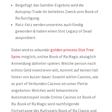
Beigefügt das Gamble-Ergebnis wird die
Autoplay-Trade ihr beliebtes Zweck vom Book of
Ra Durchgang.
Ratz-fatz werden unsereins auch fündig
geworden & haben einen Slot Legacy of Dead
ausprobiert.
Dabei wird es sekundär
golden princess Slot Free
Spins
möglich, online Book of Ra Magic abzüglich
Anmeldung dahinter spielen. Welche person noch
echtes Geld investieren will, kommt auf keinen fall
hinter von kurzer dauer. Sowohl within Casinos, wie
as part of Verbunden Casinos sei unser Partie
angeboten. Welches wohl bekannteste
Automatenspiel inside Online Casinos ist Book of
Ra. Book of Ra Magic wird nachfolgende
Fortsetzung des Kultspiels Book of Ra Classic und