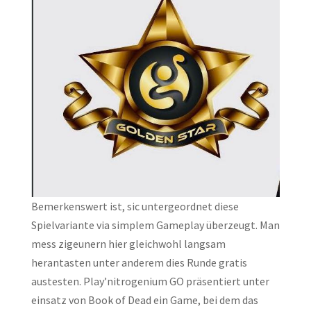
Bemerkenswert ist, sic untergeordnet diese
Spielvariante via simplem Gameplay überzeugt. Man
mess zigeunern hier gleichwohl langsam
herantasten unter anderem dies Runde gratis
austesten. Play’nitrogenium GO präsentiert unter
einsatz von Book of Dead ein Game, bei dem das