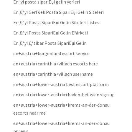
En iyi posta sipariЕџi gelin yerleri
En Д°yi GerГ§ek Posta SipariЕџi Gelin Siteleri
En Д°yi Posta SipariЕџi Gelin Siteleri Listesi
En Д°yi Posta SipariЕџi Gelin Ећirketi
En Д°yi Д°tibar Posta SipariЕџi Gelin
en+austria+burgenland escort service
en+austria+carinthia+villach escorts here
en+austria+carinthia+villach username
en+austria+lower-austria best escort platform
en+austria+lower-austria+baden-bei-wien sign up
en+austria+lower-austria+krems-an-der-donau
escorts near me
en+austria+lower-austria+krems-an-der-donau
reviews