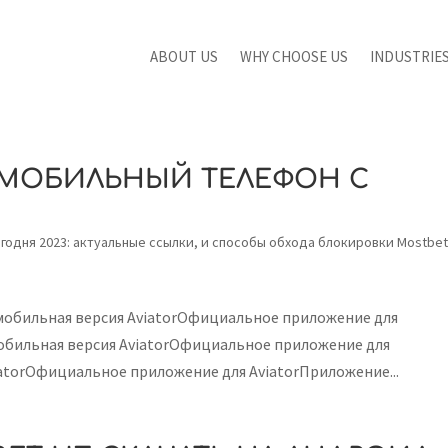
ABOUT US
WHY CHOOSE US
INDUSTRIE
А МОБИЛЬНЫЙ ТЕЛЕФОН С
годня 2023: актуальные ссылки, и способы обхода блокировки Mostbet
мобильная версия AviatorОфициальное приложение для
обильная версия AviatorОфициальное приложение для
atorОфициальное приложение для AviatorПриложение...