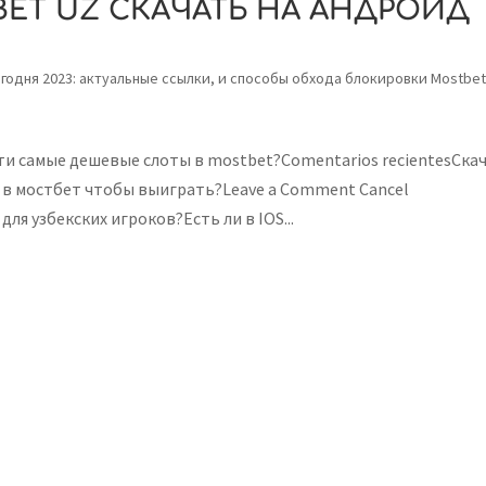
ET UZ СКАЧАТЬ НА АНДРОИД
годня 2023: актуальные ссылки, и способы обхода блокировки Mostbet
и самые дешевые слоты в mostbet?Comentarios recientesСка
в мостбет чтобы выиграть?Leave a Comment Cancel
для узбекских игроков?Есть ли в IOS...