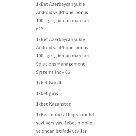
1xBet Azərbaycan yükle
Android və iPhone: bonus
100 , giriş, idman mərcləri –
613
1xBet Azərbaycan yükle
Android və iPhone: bonus
100 , giriş, idman mərcləri
Solutions Management
Systems Inc – 66
1xbet Brazil
1xbet giriş
1xbet Kazahstan
1xBet mobi tətbiqi və mobil
sayt versiyası 1xBet mobile
və ondan istifadə üsullar