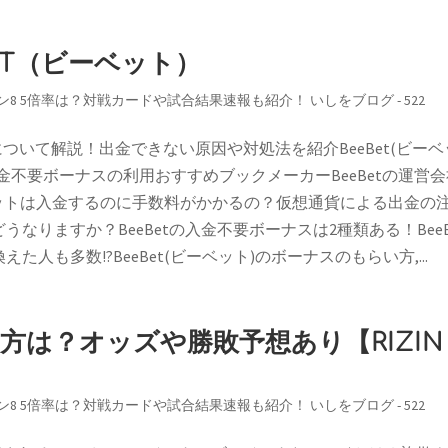
ET（ビーベット）
 5倍率は？対戦カードや試合結果速報も紹介！ いしをブログ - 522
方法について解説！出金できない原因や対処法を紹介BeeBet(ビーベ
不要ボーナスの利用おすすめブックメーカーBeeBetの運営会
ーベットは入金するのに手数料がかかるの？仮想通貨による出金の
りますか？BeeBetの入金不要ボーナスは2種類ある！BeeB
も多数!?BeeBet(ビーベット)のボーナスのもらい方,...
け方は？オッズや勝敗予想あり【RIZIN
 5倍率は？対戦カードや試合結果速報も紹介！ いしをブログ - 522