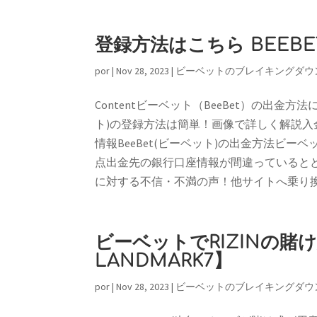
登録方法はこちら BEEB
por
|
Nov 28, 2023
|
ビーベットのブレイキングダウン8
Contentビーベット（BeeBet）の出金
ト)の登録方法は簡単！画像で詳しく解説入金
情報BeeBet(ビーベット)の出金方法ビ
点出金先の銀行口座情報が間違っているとどうな
に対する不信・不満の声！他サイトへ乗り換えた人
ビーベットでRIZINの賭
LANDMARK7】
por
|
Nov 28, 2023
|
ビーベットのブレイキングダウン8