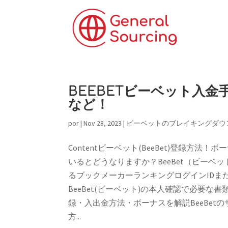
BEEBETビーベット入
など！
por
|
Nov 28, 2023
|
ビーベットのブレイキングダウン8
Contentビーベット(BeeBet)登録
いるとどうなりますか？BeeBet（ビー
るブックメーカーランキングログインIDま
BeeBet(ビーベット)の本人確認で必要な
録・入出金方法・ボーナスを解説BeeBetの
方...