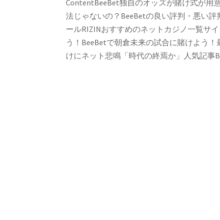
ContentBeeBet独自のオッズが賭け式
法じゃないの？BeeBetの良い評判・悪い評判
ールRIZINおすすめのネットカジノ一覧サ
う！BeeBetで朝倉未来の試合に賭けよう
けにネット悲鳴「時代の終焉か」人気記事Be