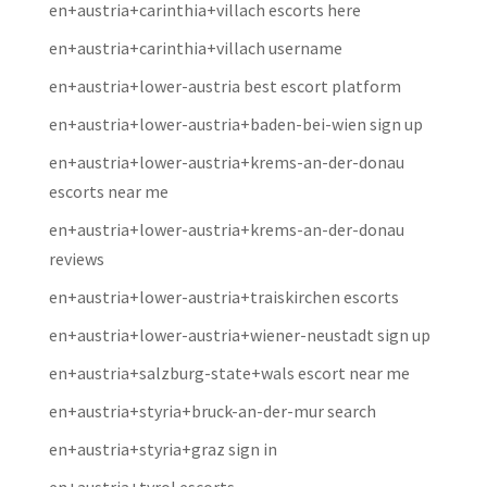
en+austria+carinthia+villach escorts here
en+austria+carinthia+villach username
en+austria+lower-austria best escort platform
en+austria+lower-austria+baden-bei-wien sign up
en+austria+lower-austria+krems-an-der-donau
escorts near me
en+austria+lower-austria+krems-an-der-donau
reviews
en+austria+lower-austria+traiskirchen escorts
en+austria+lower-austria+wiener-neustadt sign up
en+austria+salzburg-state+wals escort near me
en+austria+styria+bruck-an-der-mur search
en+austria+styria+graz sign in