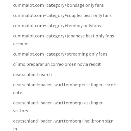
cummalot.com+category+bondage only fans
cummalot.com+category+couples best only fans
cummalot.com+category+femboy onlyfans
cummalot.com+category+japanese best only fans
account
cummalot.com+category+streaming only fans
cГіmo preparar un correo orden novia reddit
deutschland search
deutschland+baden-wurttemberg+esslingen escort
date
deutschland+baden-wurttemberg+esslingen
visitors
deutschland+baden-wurttemberg+heilbronn sign
in