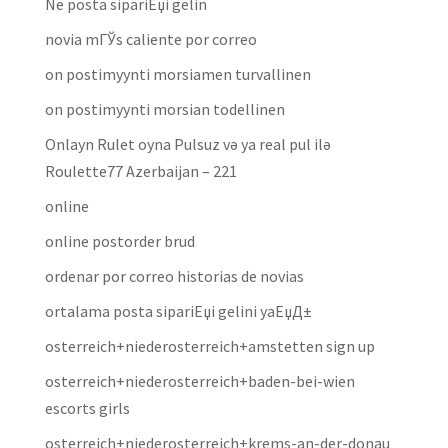
Ne posta sipariЕџi gelin
novia mГЎs caliente por correo
on postimyynti morsiamen turvallinen
on postimyynti morsian todellinen
Onlayn Rulet oyna Pulsuz və ya real pul ilə
Roulette77 Azerbaijan – 221
online
online postorder brud
ordenar por correo historias de novias
ortalama posta sipariЕџi gelini yaЕџД±
osterreich+niederosterreich+amstetten sign up
osterreich+niederosterreich+baden-bei-wien
escorts girls
osterreich+niederosterreich+krems-an-der-donau