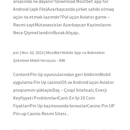
arxasında nə dayanır?Download Mostbet app for
Android (apk file)Azərbaycanda şirkət sahibi olmaq
üçün nə etmək lazımdır?Pul üçün Aviator game –
Rəsmi saytMütəxəssislər Azərbaycan Kazinolarını
Necə QiymətləndirirBurak Ahşap...
por
|
Nov 20, 2023
|
MostBet Mobile App və Bukmeker
Şirkətinin Mobil Versiyası - 896
ContentPin Up oyuncularından geri bildirimMobil
uygulama Pin Up casinoiOS və Android üçün Aviator
proqramını yükləyinDaş – Çınqıl İstehsalı; Enerji
Keyfiyyəti ProblemləriCanlı En İyi 10 Coin
FiyatlarıPin Up kazinosunda bonuslarCasino Pin UP
Pin-up Casino Resmi Sitesi...