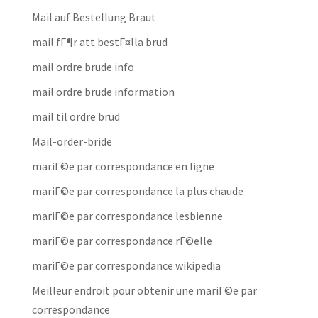
Mail auf Bestellung Braut
mail fГ¶r att bestГ¤lla brud
mail ordre brude info
mail ordre brude information
mail til ordre brud
Mail-order-bride
mariГ©e par correspondance en ligne
mariГ©e par correspondance la plus chaude
mariГ©e par correspondance lesbienne
mariГ©e par correspondance rГ©elle
mariГ©e par correspondance wikipedia
Meilleur endroit pour obtenir une mariГ©e par
correspondance