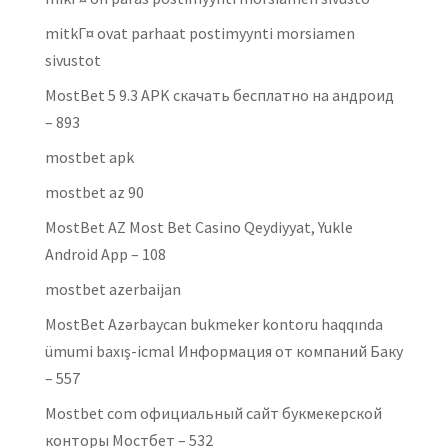
mitkГ¤ ovat parhaat postimyynti morsiamen
sivustot
MostBet 5 9.3 APK скачать бесплатно на андроид
– 893
mostbet apk
mostbet az 90
MostBet AZ Most Bet Casino Qeydiyyat, Yukle
Android App – 108
mostbet azerbaijan
MostBet Azərbaycan bukmeker kontoru haqqında
ümumi baxış-icmal Информация от компаний Баку
– 557
Mostbet com официальный сайт букмекерской
конторы Мостбет – 532