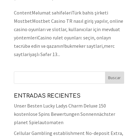
ContentMəlumat səhifələriTürk bahis şirketi
MostbetMostbet Casino TR nasıl giriş yapılır, online
casino oyunları ve slotlar, kullanıcılar için mevduat
yöntemleriCasino rulet oyunları: seçin, onlayn
təcrübə edin və qazanın!bukmeker saytlari,merc
saytlariyaşlı Səfər 13...
ENTRADAS RECIENTES
Unser Besten Lucky Ladys Charm Deluxe 150
kostenlose Spins Bewertungen Sonnennächster
planet Spielautomaten
Cellular Gambling establishment No-deposit Extra,