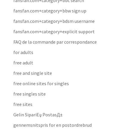
fansfan.com+category+bbc search
fansfan.com+category+bbw sign up
fansfan.com+category+bdsm username
fansfan.com+category+explicit support
FAQ de la commande par correspondance
for adults
free adult
free and single site
free online sites for singles
free singles site
free sites
Gelin SipariЕџ PostasД±
gennemsnitspris for en postordrebrud