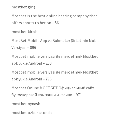
mostbet giriş
Mostbet is the best online betting company that
offers sports to bet on – 56
mostbet kirish
MostBet Mobile App və Bukmeker Şirkətinin Mobil
Versiyası – 896
Mostbet mobile versiyası ilə mərc etmək Mostbet
apk yukle Android – 200
Mostbet mobile versiyası ilə mərc etmək Mostbet
apk yukle Android – 795
Mostbet Online МОСТБЕТ Официальный сайт
букмекерской компании и казино – 971
mostbet oynash
mostbet ozbekistonda