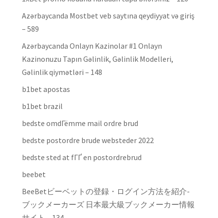
Azərbaycanda Mostbet veb saytına qeydiyyat və giriş
– 589
Azərbaycanda Onlayn Kazinolar #1 Onlayn
Kazinonuzu Tapın Gəlinlik, Gəlinlik Modelleri,
Gəlinlik qiymətləri – 148
b1bet apostas
b1bet brazil
bedste omdГёmme mail ordre brud
bedste postordre brude websteder 2022
bedste sted at fГҐ en postordrebrud
beebet
BeeBetビーベットの登録・ログイン方法を紹介-
ブックメーカーズ 日本最大級ブックメーカー情報
サイト – 134