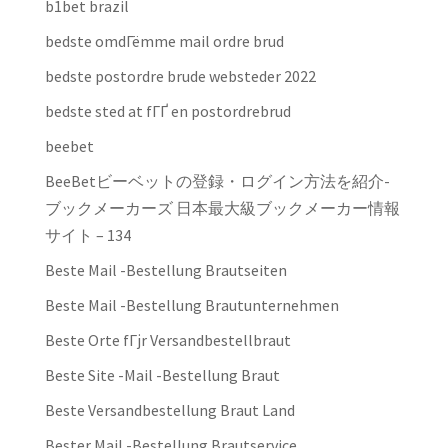
b1bet brazil
bedste omdГёmme mail ordre brud
bedste postordre brude websteder 2022
bedste sted at fГҐ en postordrebrud
beebet
BeeBetビーベットの登録・ログイン方法を紹介-
ブックメーカーズ 日本最大級ブックメーカー情報
サイト – 134
Beste Mail -Bestellung Brautseiten
Beste Mail -Bestellung Brautunternehmen
Beste Orte fГјr Versandbestellbraut
Beste Site -Mail -Bestellung Braut
Beste Versandbestellung Braut Land
Bester Mail -Bestellung Brautservice