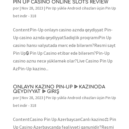
PIN UP CASINO ONLINE SLOTS REVIEW
por
|
Nov 28, 2023
|
Pin Up yüklə Android cihazları üçün Pin Up
bet indir - 318
ContentPin-Up onlayn casino aznda qeydiyyat Pin-
Up casino aznda qeydiyyatSadiqlik proqramıPin Up
casino hansı valyutada mərc edə bilərəm?Rəsmi sayt
Pin Up🔒 Pin Up Casino etibar edə bilərəm?Pin-Up
casino aznu necə yükləmək olar?Live Casino Pin Up
AzPin-Up kazino...
ONLAYN KAZINO PIN-UP ᐉ KAZINODA
QEYDIYYAT ᐉ GIRIŞ
por
|
Nov 28, 2023
|
Pin Up yüklə Android cihazları üçün Pin Up
bet indir - 318
ContentCasino Pin Up AzerbaycanCanlı kazino⚖️ Pin
Up Casino Azərbaycanda fəaliyyəti qanunidir?Rəsmi