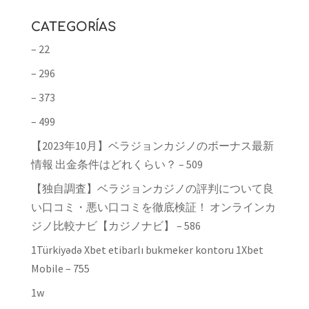
CATEGORÍAS
– 22
– 296
– 373
– 499
【2023年10月】ベラジョンカジノのボーナス最新
情報 出金条件はどれくらい？ – 509
【独自調査】ベラジョンカジノの評判について良
い口コミ・悪い口コミを徹底検証！ オンラインカ
ジノ比較ナビ【カジノナビ】 – 586
1Türkiyədə Xbet etibarlı bukmeker kontoru 1Xbet
Mobile – 755
1w