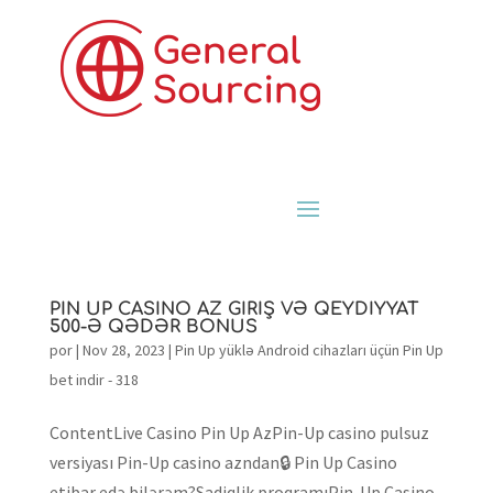
PIN UP CASINO AZ GIRIŞ VƏ QEYDIYYAT
500-Ə QƏDƏR BONUS
por
|
Nov 28, 2023
|
Pin Up yüklə Android cihazları üçün Pin Up
bet indir - 318
ContentLive Casino Pin Up AzPin-Up casino pulsuz
versiyası Pin-Up casino azndan🔒 Pin Up Casino
etibar edə bilərəm?Sadiqlik proqramıPin-Up Casino-