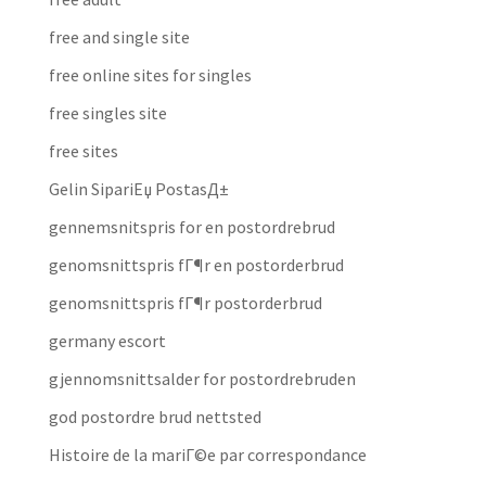
free and single site
free online sites for singles
free singles site
free sites
Gelin SipariЕџ PostasД±
gennemsnitspris for en postordrebrud
genomsnittspris fГ¶r en postorderbrud
genomsnittspris fГ¶r postorderbrud
germany escort
gjennomsnittsalder for postordrebruden
god postordre brud nettsted
Histoire de la mariГ©e par correspondance