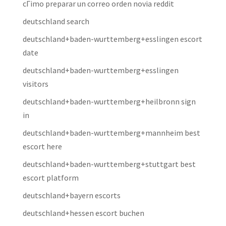
cГіmo preparar un correo orden novia reddit
deutschland search
deutschland+baden-wurttemberg+esslingen escort
date
deutschland+baden-wurttemberg+esslingen
visitors
deutschland+baden-wurttemberg+heilbronn sign
in
deutschland+baden-wurttemberg+mannheim best
escort here
deutschland+baden-wurttemberg+stuttgart best
escort platform
deutschland+bayern escorts
deutschland+hessen escort buchen