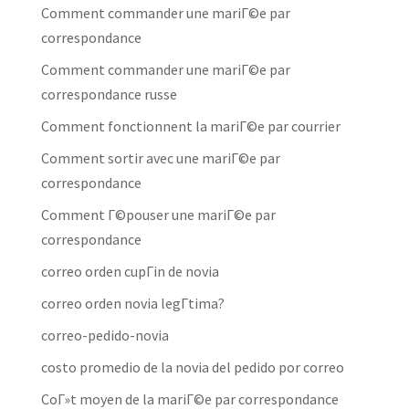
Comment commander une mariГ©e par
correspondance
Comment commander une mariГ©e par
correspondance russe
Comment fonctionnent la mariГ©e par courrier
Comment sortir avec une mariГ©e par
correspondance
Comment Г©pouser une mariГ©e par
correspondance
correo orden cupГіn de novia
correo orden novia legГ­tima?
correo-pedido-novia
costo promedio de la novia del pedido por correo
CoГ»t moyen de la mariГ©e par correspondance