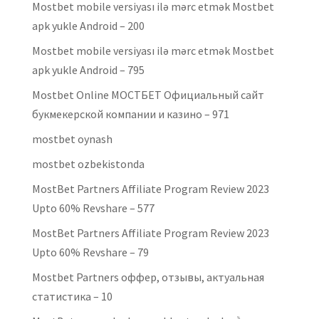
Mostbet mobile versiyası ilə mərc etmək Mostbet
apk yukle Android – 200
Mostbet mobile versiyası ilə mərc etmək Mostbet
apk yukle Android – 795
Mostbet Online МОСТБЕТ Официальный сайт
букмекерской компании и казино – 971
mostbet oynash
mostbet ozbekistonda
MostBet Partners Affiliate Program Review 2023
Upto 60% Revshare – 577
MostBet Partners Affiliate Program Review 2023
Upto 60% Revshare – 79
Mostbet Partners оффер, отзывы, актуальная
статистика – 10