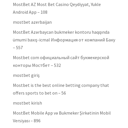
MostBet AZ Most Bet Casino Qeydiyyat, Yukle
Android App – 108
mostbet azerbaijan
MostBet Azərbaycan bukmeker kontoru haqqında
ümumi baxış-icmal Информация от компаний Баку
– 557
Mostbet com официальный сайт букмекерской
конторы Мостбет – 532
mostbet giriş
Mostbet is the best online betting company that
offers sports to bet on – 56
mostbet kirish
MostBet Mobile App və Bukmeker Şirkətinin Mobil
Versiyası – 896