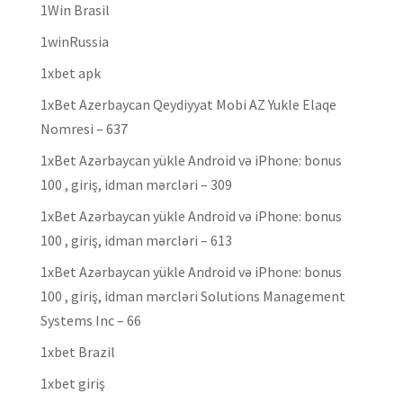
1Win Brasil
1winRussia
1xbet apk
1xBet Azerbaycan Qeydiyyat Mobi AZ Yukle Elaqe
Nomresi – 637
1xBet Azərbaycan yükle Android və iPhone: bonus
100 , giriş, idman mərcləri – 309
1xBet Azərbaycan yükle Android və iPhone: bonus
100 , giriş, idman mərcləri – 613
1xBet Azərbaycan yükle Android və iPhone: bonus
100 , giriş, idman mərcləri Solutions Management
Systems Inc – 66
1xbet Brazil
1xbet giriş