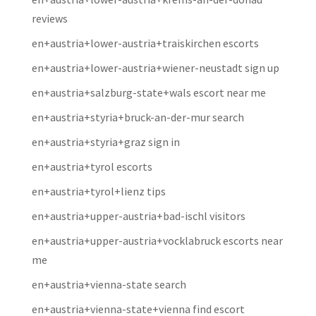
reviews
en+austria+lower-austria+traiskirchen escorts
en+austria+lower-austria+wiener-neustadt sign up
en+austria+salzburg-state+wals escort near me
en+austria+styria+bruck-an-der-mur search
en+austria+styria+graz sign in
en+austria+tyrol escorts
en+austria+tyrol+lienz tips
en+austria+upper-austria+bad-ischl visitors
en+austria+upper-austria+vocklabruck escorts near
me
en+austria+vienna-state search
en+austria+vienna-state+vienna find escort