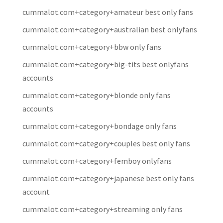
cummalot.com+category+amateur best only fans
cummalot.com+category+australian best onlyfans
cummalot.com+category+bbw only fans
cummalot.com+category+big-tits best onlyfans
accounts
cummalot.com+category+blonde only fans
accounts
cummalot.com+category+bondage only fans
cummalot.com+category+couples best only fans
cummalot.com+category+femboy onlyfans
cummalot.com+category+japanese best only fans
account
cummalot.com+category+streaming only fans