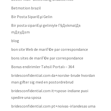
Betmotion brazil
Bir Posta SipariЕџi Gelin
Bir posta sipariЕџi geliniyle Г§Д±kmalД±
mД±yД±m
blog
bon site Web de mariГ©e par correspondance
bons sites de mariГ©e par correspondance
Bonus endirimler Təhsil Portalı – 364
bridesconfidential.com da+norske-brude hvordan
man gifter sig med en postordrebrud
bridesconfidential.com it+spose-indiane puoi
spedire una sposa
bridesconfidential.com pt+noivas-irlandesas uma